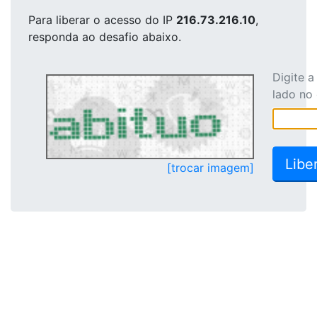
Para liberar o acesso
do IP
216.73.216.10
,
responda ao desafio abaixo.
Digite 
lado no
[trocar imagem]