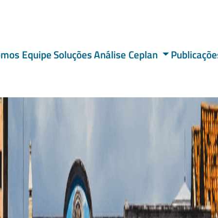
omos
Equipe
Soluções
Análise Ceplan
Publicaçõe