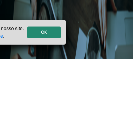
nosso site.
OK
de
.