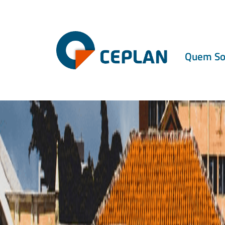
×
Holy guacamole!
Quem S